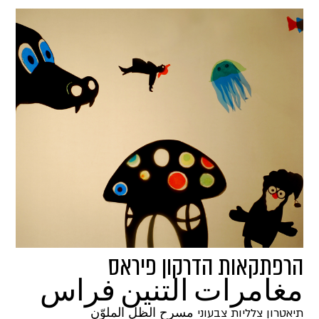
הרפתקאות הדרקון פיראס
مغامرات التنين فراس
תיאטרון צלליות צבעוני مسرح الظل الملوّن