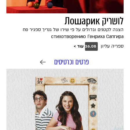
לושריק Лошарик
הצגה לקטנים וגדולים על פי שירו של גנריך ספגיר по
стихотворению Генриха Сапгира
ספריה עליון
עוד >
26.08
פרטים וכרטיסים