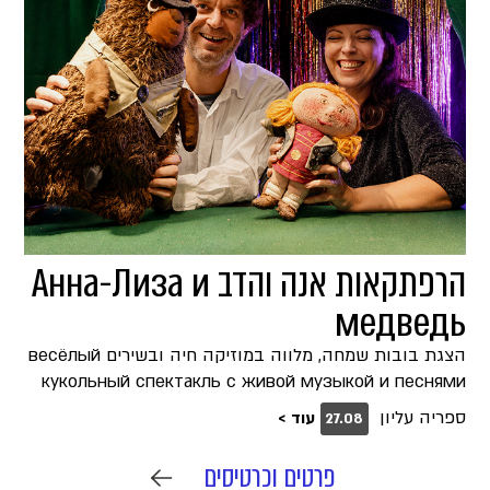
הרפתקאות אנה והדב Анна-Лиза и
медведь
הצגת בובות שמחה, מלווה במוזיקה חיה ובשירים весёлый
кукольный спектакль с живой музыкой и песнями
ספריה עליון
עוד >
27.08
פרטים וכרטיסים