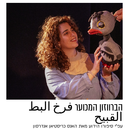
הברווזון המכוער فرخ البط
القبيح
עפ"י סיפורו הידוע מאת האנס כריסטיאן אנדרסון