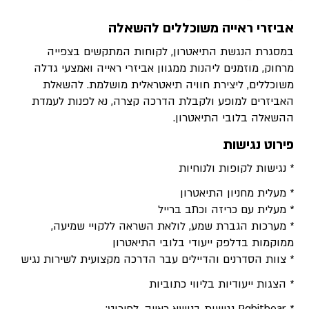
אביזרי ראייה משוכללים להשאלה
במסגרת הנגשת התיאטרון, לקוחות המתקשים בצפייה
מרחוק, מוזמנים ליהנות ממגוון אביזרי ראייה ואמצעי גדלה
משוכללים, ליצירת חוויה תיאטראלית מושלמת. להשאלת
האביזרים למופע ולקבלת הדרכה קצרה, נא לפנות לעמדת
ההשאלה בלובי התיאטרון.
פירוט נגישות
* נגישות לקופות ולנוחיות
* מעלית מחניון התיאטרון
* מעלית עם כריזה וכתב ברייל
* מערכות הגברת שמע, לולאת השראה ללקויי שמיעה,
ממוקמות בדלפק ייעודי בלובי התיאטרון
* צוות הסדרנים והדיילים עבר הדרכה מקצועית לשירות נגיש
* הצגות ייעודיות בליווי כתוביות
* Rghithear נגישות בנושא ראייה. לפירוט: