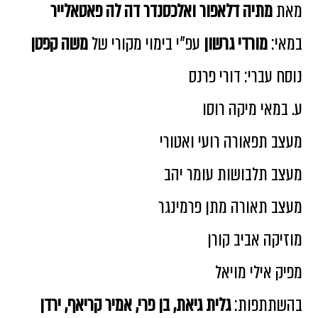
מאת
מתיה דלאפור ואלכסנדר דה לה פאטאלייר
במאי:
מורדי גרשון
עפ"י בימוי מקורי של
משה קפטן
נוסח עברי: דורי פרנס
ע. במאי מיקה רוסו
מעצב תפאורה רועי ואטורי
מעצב תלבושות עומר יהב
מעצב תאורה מתן פרמינגר
מוזיקה אביב קורן
מפיק אילי מויאל
בהשתתפות:
גלית גיאת, בן פרי, אמיר קריאף, ירדן