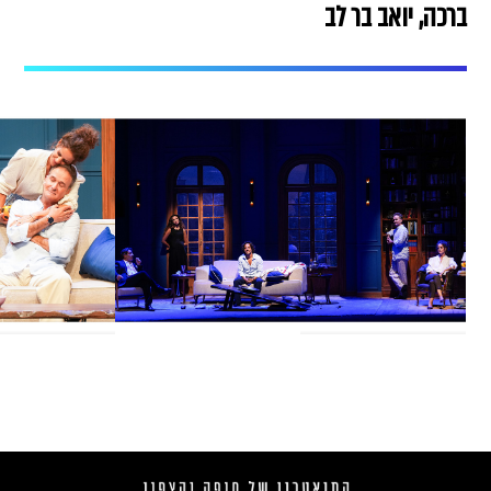
ברכה, יואב בר לב
צילום:
רדי רובינשטיין
צילום:
רדי רובינ