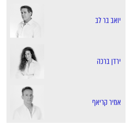
יואב בר לב
ירדן ברכה
אמיר קריאף