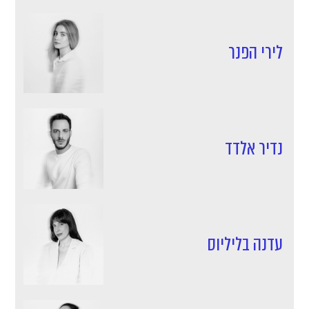
לירי הפנר
נדיר אלדד
עדנה בליליוס