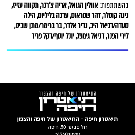
בהשתתפות:
אוולין הגואל, אריה צ'רנר, תקווה עזיז,
נינה קוטלר, זהר שטראוס, עדנה בליליוס, הילה
סעדה/דניאל היב, נדיר אלדר, בר ברימר/מתן שביט,
לירי הפנר, דניאל גימפל, יונל יוסף/דקל פריד
תיאטרון חיפה - התיאטרון של חיפה והצפון
רח׳ פבזנר 50, חיפה
טלפון:
6540*