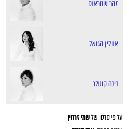
זהר שטראוס
אוולין הגואל
נינה קוטלר
על פי סרטו של
שמי זרחין