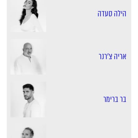
הילה סעדה
אריה צ'רנר
בר ברימר