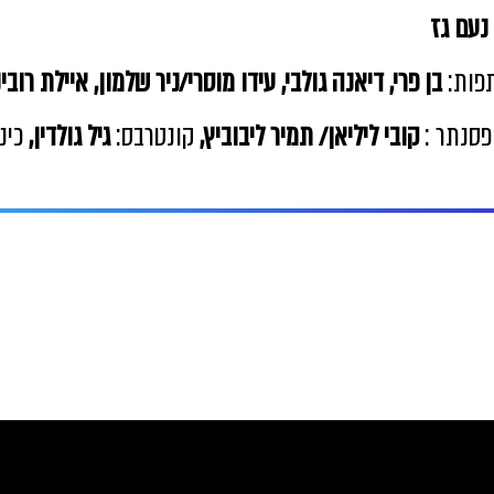
נעם גז
פות:
בן פרי, דיאנה גולבי, עידו מוסרי/ניר שלמון, איילת רובינ
פסנתר :
קובי ליליאן/ תמיר ליבוביץ,
קונטרבס:
גיל גולדין,
כינ