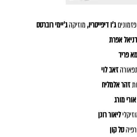
פזמונים
ג׳ו דיפייטריו,
מוזיקה
ג'יימי רוברטס
ניאל אפרת
א פריד
תפאורה
זאב לוי
ת
זהר אלמליח
ורי מורג
וזיקלי
ליאור רונן
רפיה
טל קון