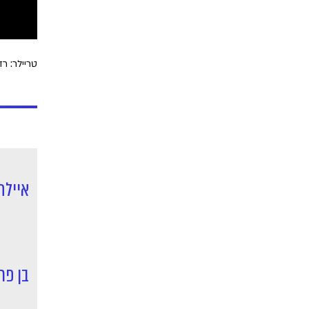
טריילר: רד
איילת
בן פרי