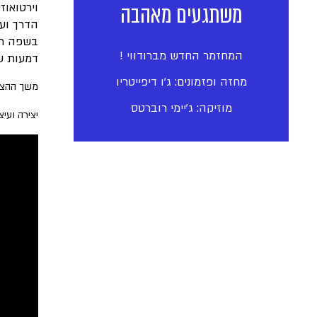
משתגעים מאהבה
וירטואוז
הדרך ועד
בשפה תיא
המחזמר החדש מברודווי !
דמעות על
מחזה ופזמונים: ג׳ו דיפייטריו
משך ההצג
מוזיקה: ג'יימי רוברטס
יצירה ועיצ