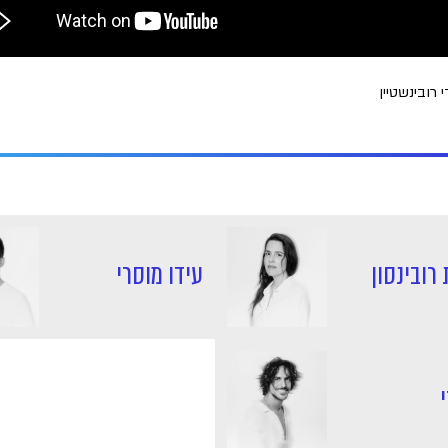
י רובינשטיין
 רובינסון
עידו מוסרי