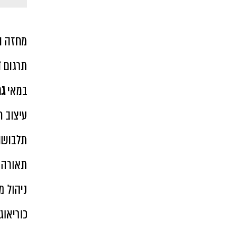
מחזה ו
תרגום
ד
במאי
גמ
עיצוב 
תלבושו
תאורה
א
ניהול מ
כוריאוג