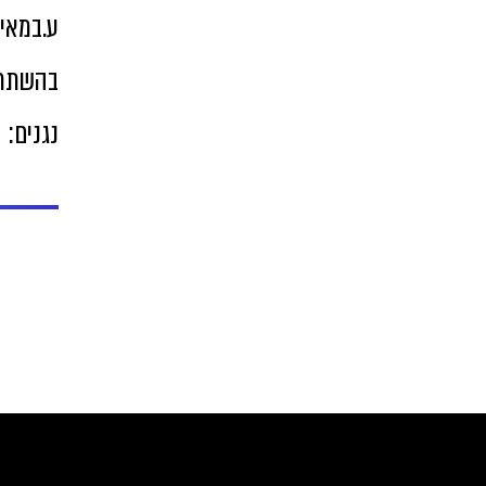
ע.במאי
בהשתת
נגנים: 