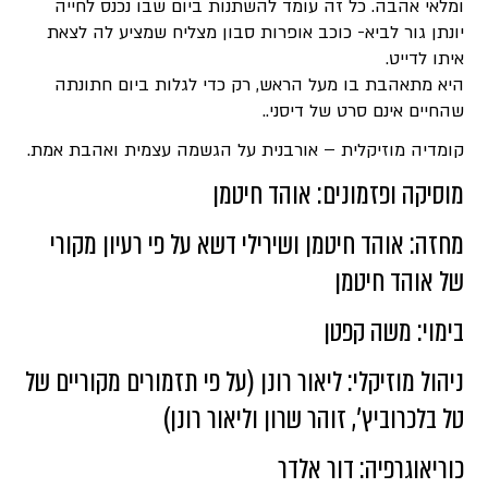
ומלאי אהבה. כל זה עומד להשתנות ביום שבו נכנס לחייה
יונתן גור לביא- כוכב אופרות סבון מצליח שמציע לה לצאת
איתו לדייט.
היא מתאהבת בו מעל הראש, רק כדי לגלות ביום חתונתה
שהחיים אינם סרט של דיסני..
קומדיה מוזיקלית – אורבנית על הגשמה עצמית ואהבת אמת.
מוסיקה ופזמונים: אוהד חיטמן
מחזה: אוהד חיטמן ושירילי דשא על פי רעיון מקורי
של אוהד חיטמן
בימוי: משה קפטן
ניהול מוזיקלי: ליאור רונן (על פי תזמורים מקוריים של
טל בלכרוביץ’, זוהר שרון וליאור רונן)
כוריאוגרפיה: דור אלדר