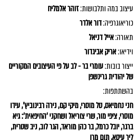
עיצוב במה ותלבושות:
זוהר אלמליח
כוריאוגרפיה:
דור אלדר
תאורה:
אייל דניאל
וידיאו:
אריק אביגדור
ייצור בובות:
עומרי בר - לב על פי העיצובים המקוריים
של יהודית גרינשפן
בהשתתפות:
חני נחמיאס, טל מוסרי, מיקי קם, נירה רבינוביץ', עידו
מוסרי, ציפי מור, שרי צוריאל ושחקני 'החיפאית': גיא
ברגר, יובל כרמל, בר כהן מוראד, הגר לוב, ניב שטרית,
ליר עיסא, תום מרו