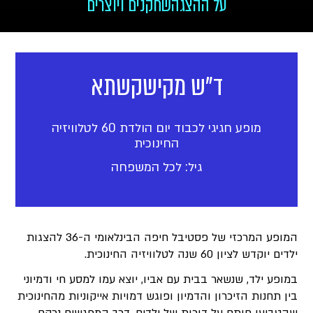
על ההצגה
שחקנים ויוצרים
ד"ש מקישקשתא
מופע חגיגי לכבוד יום הולדת 60 לטלוויזיה
החינוכית
גיל: לכל המשפחה
המופע המרכזי של פסטיבל חיפה הבינלאומי ה-36 להצגות
ילדים יוקדש לציון 60 שנה לטלוויזיה החינוכית.
במופע ילד, שנשאר בבית עם אביו, יוצא עמו למסע חי ודמיוני
בין תחנות הזיכרון והדמיון ופוגש דמויות אייקוניות מהחינוכית