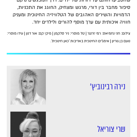
שהטביעו חותם על דורות של ילדים. דרך המפגשים נרקם
סיפור מחבר בין דורי, מרגש ומצחיק, החוגג את התכניות,
הדמויות והשירים האהובים של הטלוויזיה החינוכית ומעניק
חוויה איכותית עם ערך מוסף להורים ולילדים יחד.
צילום: חני נחמיאס: רמי זרנגר | טל מוסרי: ניר סלקמן | מיקי קם: אור דנון | עידו מוסרי:
נועם בן גוריון | אימג'ים החינוכית באדיבות 'כאן חינוכית'.
נירה רבינוביץ'
שרי צוריאל