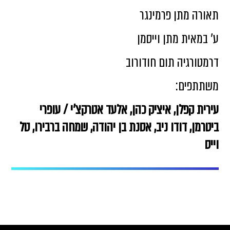
תאורה מתן פרמינגר
ע' במאית מתן וייסמן
דרמטורגיה תום חודורוב
משתתפים:
עירית קפלן, איציק כהן, אלעד אטרקצ'י / עופרי
ביטרמן, דודו ניב, אסנת בן יהודה, שמחה ברבירו, טל
וייס