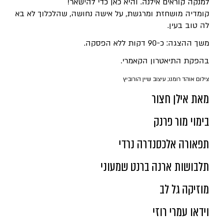
למנקה קוראים אילנה. והיא כאן כדי להישאר!
קומדיה מושחזת ומרגשת, על אישה נחושה, שהלכלוך לא בא
לה טוב בעין.
משך ההצגה: כ-90 דקות ללא הפסקה.
בהפקת התיאטרון הקאמרי.
צילום אוהד רומנו; עיצוב שיין הורוביץ
מאת אילן חצור
בימוי מור פרנק
תפאורה אלכסנדרה נרדי
תלבושות ארנה ברנט שמעוני
מוזיקה גל לב
וידאו עמרי רוזי