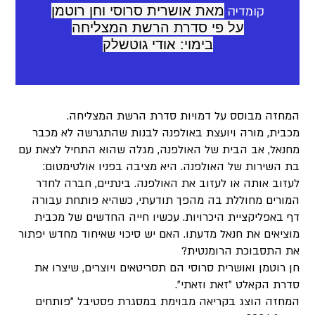
מאת אושרית סרוסי וחן רוטמן
קומדיה
על פי סדרת הרשת המצליחה
בימוי: אודי גוטשלק
המחזה מבוסס על דמויות סדרת הרשת המצליחה.
מכבית, מורה ויועצת באולפנה לבנות שהתגרשה לא מכבר
מחנאל, אב הבית של האולפנה, מגלה שהוא התחיל לצאת עם
בת השירות של האולפנה. היא מציבה בפניו אולטימטום:
לעזוב אותה או לעזוב את האולפנה. בינתיים, חברה לחדר
המורים מחוללת בה מהפך תודעתי, כשהיא פותחת עבורה
דף באפליקציית היכרויות. עכשיו חייה החדשים של מכבית
מוציאים את חנאל מדעתו. האם יש סיכוי שאיחוד מחדש יפתור
את התסבוכת הרומנטית?
חן רוטמן ואושרית סרוסי הם תסריטאים ויוצרים, שיצרו את
סדרת הקאלט ״זאת וזאתי״.
המחזה הוצג בקריאה מבוימת במסגרת פסטיבל "פותחים