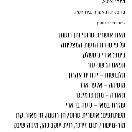
במה" 2024.
בהפקת תיאטרון בית לסין.
צילום רדי רובינשטיין.
מאת אושרית סרוסי וחן רוטמן
על פי סדרת הרשת המצליחה
בימוי: אודי גוטשלק
תפאורה: שני טור
תלבושות – יהודית אהרון
מוסיקה – אלעד אדר
תאורה – מתן פרמינגר
עוזרת במאי – נועה בן ארי
משתתפים: אושרית סרוסי, חן רוטמן, חי מאור, קרן
מור-מישורי, תום זידנר, רוית יעקב כהן, מיקה שיבק