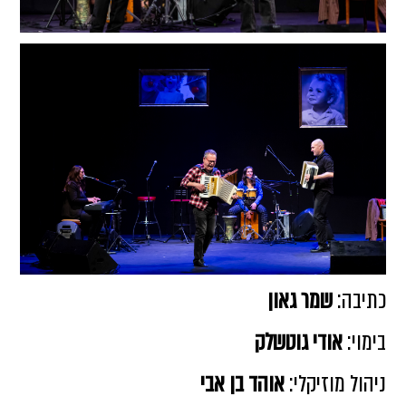
ון
שלק
אוהד בן אבי