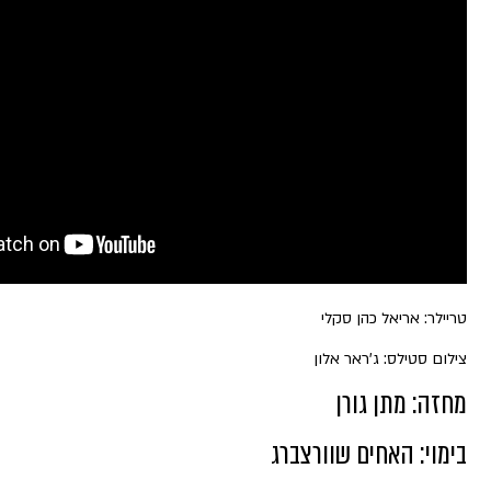
קלי
אלון
וורצברג