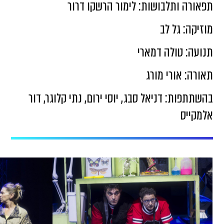
ות: לימור הרשקו דרור
מארי
רג
ל סבג, יוסי ירום, נתי קלוגר, דור