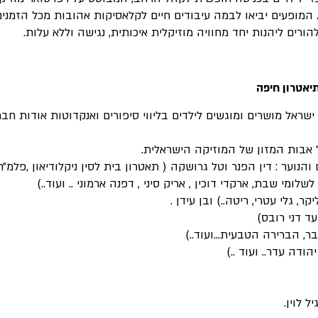
המופעים יביאו לבמה עיבודים חיים לקלאסיקות אהובות מכל הזמנים
להורים ליהנות יחד מחוויה מוזיקלית איכותית, נגישה וללא עלות.
ראל מושרים ומוגשים לילדים בליווי סיפורים ואנקדוטות אודות ח
אבות המזון של המוזיקה הישראלית.
וער : דין הפנר וטל גרושקה ( תאטרון בית לסין ניקלודיאון ,פלמ״ח.. 
שלומי שבת, ארקדי דוכין , אריק סיני , דפנה ארמוני .. ועוד..)
ר, גלי עטרי, ריטה..) ובן עידן .
ד דני רובס)
בר, הברירה הטבעית…ועוד..)
הודה עדר.. ועוד ..)
 לוין.