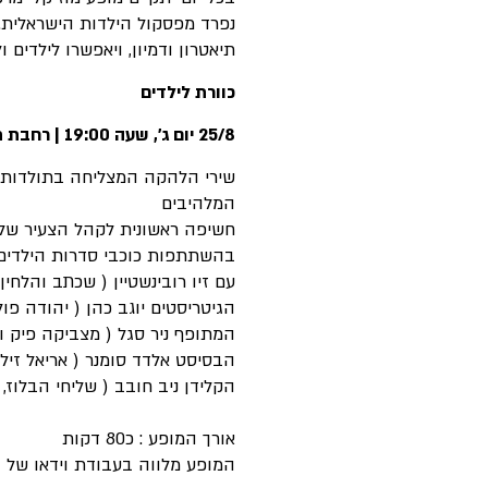
נפרד מפסקול הילדות הישראלית. 
תיאטרון ודמיון, ויאפשרו לילדים ו
כוורת לילדים
25/8 יום ג', שעה 19:00 | רחבת תיאטרון חיפה
שירי הלהקה המצליחה בתולדות יש
המלהיבים
חשיפה ראשונית לקהל הצעיר של 
בהשתתפות כוכבי סדרות הילדים והנ
עם זיו רובינשטיין ( שכתב והלחין ל
הגיטריסטים יוגב כהן ( יהודה פוליק
המתופף ניר סגל ( מצביקה פיק וע
הבסיסט אלדד סומנר ( אריאל זיל
הקלידן ניב חובב ( שליחי הבלוז, י
אורך המופע : כ80 דקות
המופע מלווה בעבודת וידאו של גיל