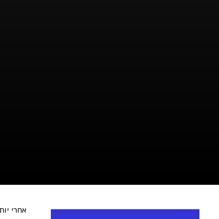
אחרי יותר מ-12 שנים על הבמות הנחשבות ביותר, הופעות בטלו