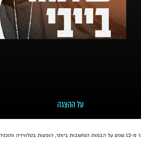
על ההצגה
ויזיה ותוכנית רדיו ב ״כאן תרבות״