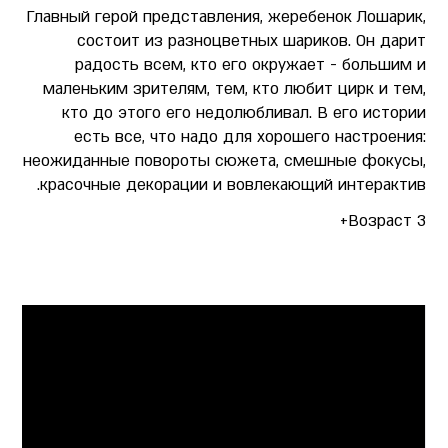
Главный герой представления, жеребенок Лошарик,
состоит из разноцветных шариков. Он дарит
радость всем, кто его окружает - большим и
маленьким зрителям, тем, кто любит цирк и тем,
кто до этого его недолюбливал. В его истории
есть все, что надо для хорошего настроения:
неожиданные повороты сюжета, смешные фокусы,
красочные декорации и вовлекающий интерактив.
Возраст 3+