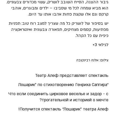
גיבור ההצגה, הסייח השובב לושריק, עשוי מכדורים צבעוניים.
הוא מביא שמחה לכל מי שסביבו – ילדים ומבוגרים, אוהבי
קרקס וגם אלו שקצת פחות אהבו אותו עד היום.
יש בסיפור של לושריק כל מה שצריך למצב רוח טוב: תפניות
מפתיעות, קסמים מצחיקים, תפאורה צבעונית ואינטראקציה
כיפית עם כל הקהל.
לגילאי 3+
צילום: אלנה רבינקובה
Театр Алеф представляет спектакль
“Лошарик” по стихотворению Генриха Сапгира
Что если соединить цирковое веселье и задор - с
трогательной и историей о мечте?
Получится спектакль “Лошарик” театра Алеф!