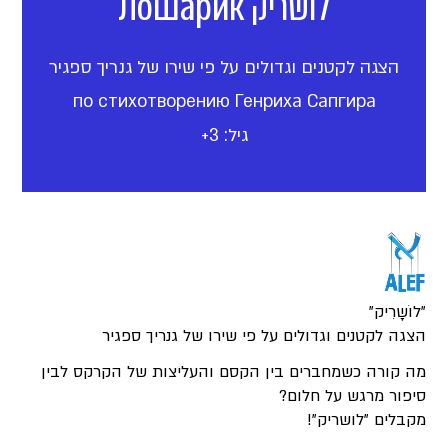
לושריק Лошарик
הצגה לקטנים וגדולים על פי שירו של גנריך ספגיר
по стихотворению Генриха Сапгира
גיל: 3+
"לוֹשָרִיק"
הצגה לקטנים וגדולים על פי שירו של גנריך ספגיר
מה קורה כשמחברים בין הקסם והעליצות של הקרקס לבין
סיפור מרגש על חלום?
מקבלים "לושריק"!