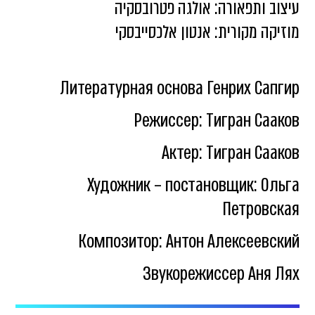
עיצוב ותפאורה: אולגה פטרובסקיה
מוזיקה מקורית: אנטון אלכסייבסקי
Литературная основа Генрих Сапгир
Режиссер: Тигран Сааков
Актер: Тигран Сааков
Художник – постановщик: Ольга
Петровская
Композитор: Антон Алексеевский
Звукорежиссер Аня Лях