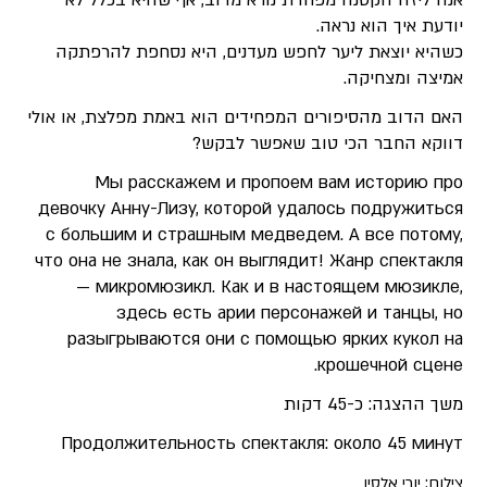
יודעת איך הוא נראה.
כשהיא יוצאת ליער לחפש מעדנים, היא נסחפת להרפתקה
אמיצה ומצחיקה.
האם הדוב מהסיפורים המפחידים הוא באמת מפלצת, או אולי
דווקא החבר הכי טוב שאפשר לבקש?
Мы расскажем и пропоем вам историю про
девочку Анну-Лизу, которой удалось подружиться
с большим и страшным медведем. А все потому,
что она не знала, как он выглядит! Жанр спектакля
— микромюзикл. Как и в настоящем мюзикле,
здесь есть арии персонажей и танцы, но
разыгрываются они с помощью ярких кукол на
крошечной сцене.
משך ההצגה: כ-45 דקות
Продолжительность спектакля: около 45 минут
צילום: יורי אלסין