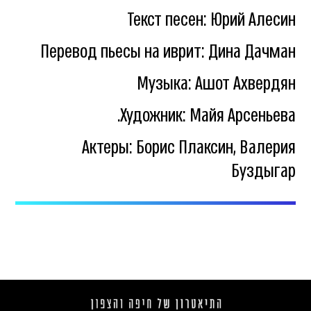
Текст песен: Юрий Алесин
Перевод пьесы на иврит: Дина Дачман
Музыка: Ашот Ахвердян
Художник: Майя Арсеньева.
Актеры: Борис Плаксин, Валерия
Буздыгар