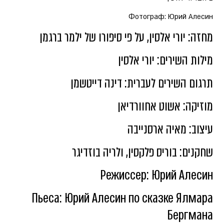
Фотограф: Юрий Алесин
מחזה: יורי אלסין, על פי סיפורו של ילמר ברגמן
מילות השירים: יורי אלסין
תרגום השירים לעברית: דינה דייטשמן
מוזיקה: אשוט אחוורדיאן
עיצוב: מאיה ארסנייבה
שחקנים: בוריס פלקסין, ולריה בוזדיגר
Режиссер: Юрий Алесин
Пьеса: Юрий Алесин по сказке Ялмара
Бергмана