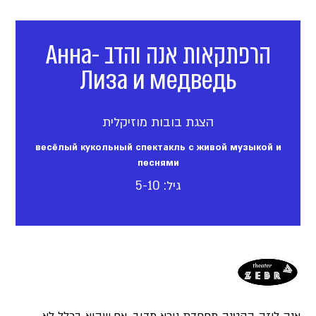
הרפתקאות אנה והדב Анна-
Лиза и медведь
הצגת בובות מוזיקלית
весёлый кукольный спектакль с живой музыкой и
песнями
גיל: 5-10
אנה ליזה הקטנה מפחדת נורא מדוב, אף שהיא בכלל לא