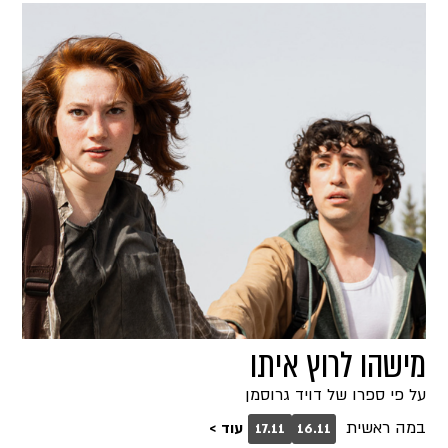
מישהו לרוץ איתו
על פי ספרו של דויד גרוסמן
במה ראשית
עוד >
17.11
16.11