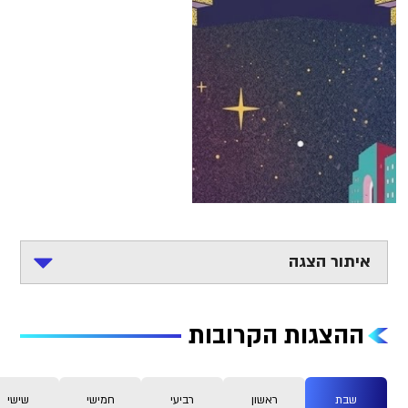
Slide 2 of 12.
איתור הצגה
ההצגות הקרובות
שבת
ראשון
רביעי
חמישי
שישי