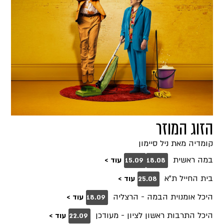
הזוג המוזר
קומדיה מאת ניל סיימון
במה ראשית
עוד >
15.09
18.08
בית החייל ת"א
עוד >
25.08
היכל אומנוית הבמה - הרצליה
עוד >
18.09
היכל התרבות ראשון לציון - מעודכן
עוד >
22.09